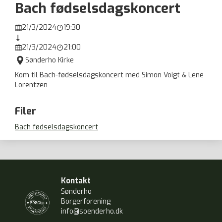
Bach fødselsdagskoncert
21/3/2024
19:30



21/3/2024
21:00



Sønderho Kirke
Kom til Bach-fødselsdagskoncert med Simon Voigt & Lene
Lorentzen
Filer
Bach fødselsdagskoncert
Kontakt
Sønderho
Borgerforening
info@soenderho.dk