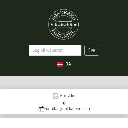
DA
Forsiden


Gå tilbage til kalenderen