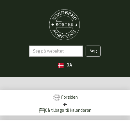
DA
Forsiden


Gå tilbage til kalenderen