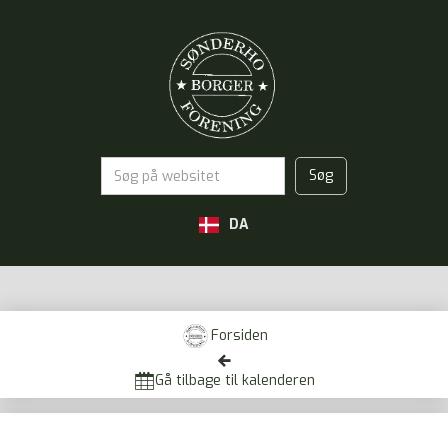
DA
Forsiden


Gå tilbage til kalenderen