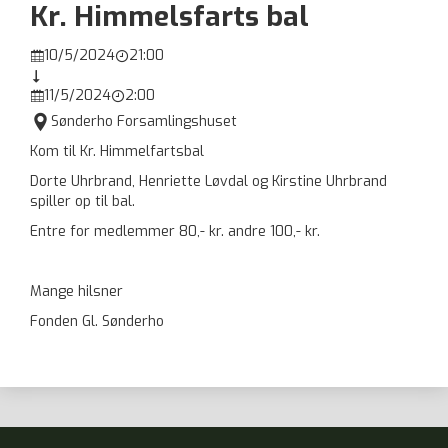
Kr. Himmelsfarts bal
10/5/2024
21:00



11/5/2024
2:00



Sønderho Forsamlingshuset
Kom til Kr. Himmelfartsbal
Dorte Uhrbrand, Henriette Løvdal og Kirstine Uhrbrand
spiller op til bal.
Entre for medlemmer 80,- kr. andre 100,- kr.
Mange hilsner
Fonden Gl. Sønderho