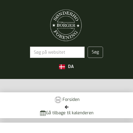
DA
Forsiden


Gå tilbage til kalenderen