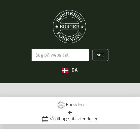
DA
Forsiden


Gå tilbage til kalenderen