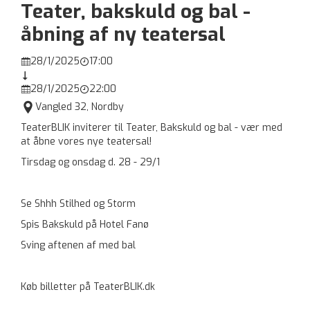
Teater, bakskuld og bal -
åbning af ny teatersal
28/1/2025
17:00



28/1/2025
22:00



Vangled 32, Nordby
TeaterBLIK inviterer til Teater, Bakskuld og bal - vær med
at åbne vores nye teatersal!
Tirsdag og onsdag d. 28 - 29/1
Se Shhh Stilhed og Storm
Spis Bakskuld på Hotel Fanø
Sving aftenen af med bal
Køb billetter på TeaterBLIK.dk