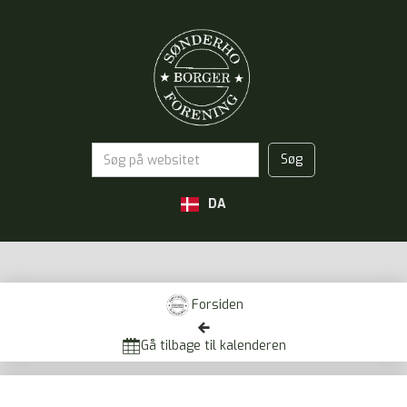
DA
Forsiden


Gå tilbage til kalenderen