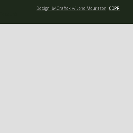
Design: JMGrafisk v/ Jens Mouritzen
GDPR
Text Link