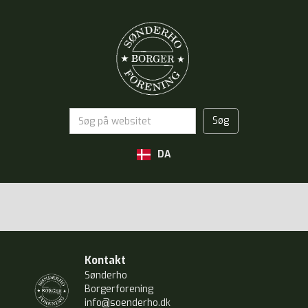
DA
Kontakt
Sønderho
Borgerforening
info@soenderho.dk