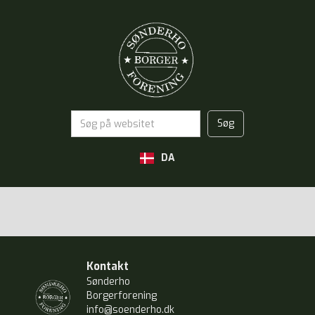
DA
Kontakt
Sønderho
Borgerforening
info@soenderho.dk