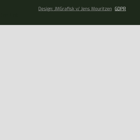
Design: JMGrafisk v/ Jens Mouritzen
GDPR
Text Link