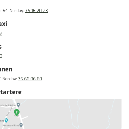
 64, Nordby:
75 16 20 23
axi
9
s
00
nen
7, Nordby:
76 66 06 60
tartere