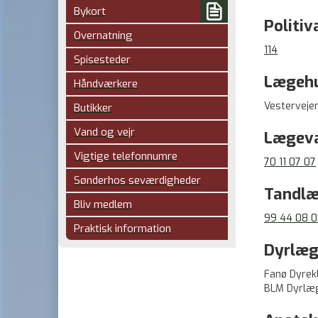

Bykort
Politiv
Overnatning
114
Spisesteder
Lægeh
Håndværkere
Vestervejen
Butikker
Vand og vejr
Lægev
Vigtige telefonnumre
70 11 07 07
Sønderhos seværdigheder
Tandl
Bliv medlem
99 44 08 
Praktisk information
Dyrlæg
Fanø Dyrek
BLM Dyrlæg