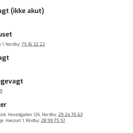
agt (ikke akut)
uset
 1, Nordby:
75 16 32 22
agt
ægevagt
09
er
link, Hovedgaden 126, Nordby:
29 24 76 63
e, Hæsset 1, Rindby:
28 99 75 57