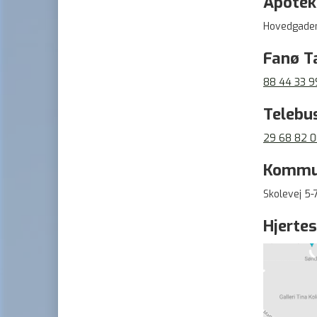
Apotek
Hovedgaden
Fanø T
88 44 33 9
Telebu
29 68 82 
Kommu
Skolevej 5-
Hjertes