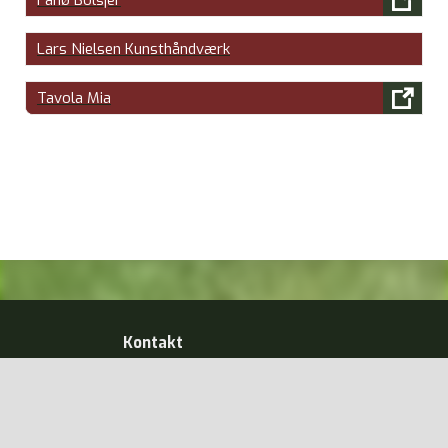

Fanø Bolsjer
Lars Nielsen Kunsthåndværk

Tavola Mia
Kontakt
Sønderho
Borgerforening
info@soenderho.dk
Design: JMGrafisk v/ Jens Mouritzen
GDPR