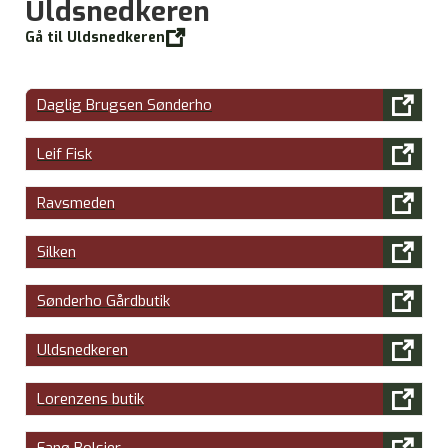
Uldsnedkeren

Gå til Uldsnedkeren

Daglig Brugsen Sønderho

Leif Fisk

Ravsmeden

Silken

Sønderho Gårdbutik

Uldsnedkeren

Lorenzens butik