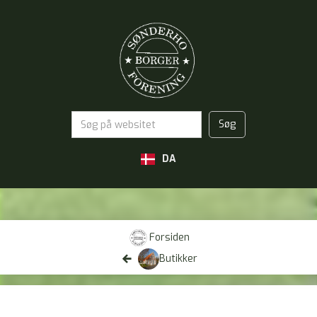
DA
Forsiden

Butikker