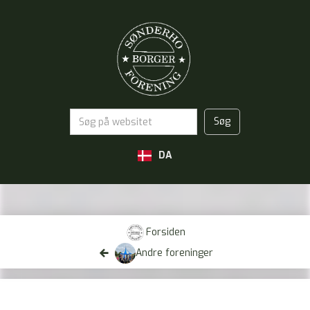
DA
Forsiden

Andre foreninger