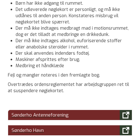
Børn har ikke adgang til rummet.
Det udleverede nøglekort er personligt, og må ikke
udlånes til anden person. Konstateres misbrug vil
nøglekortet blive spærret.
Der må ikke indtages medbragt mad i motionsrummet,
dog er det tilladt at medbringe en drikkedunk.
Der må ikke indtages alkohol, euforiserende stoffer
eller anabolske steroider i rummet.
Der skal anvendes indendørs fodtøj.
Maskiner afsprittes efter brug.
Medbring et håndklæde
Fejl og mangler noteres i den fremlagte bog.
Overtrædes ordensreglementet har arbejdsgruppen ret til
at suspendere nøglekortet.

Sønderho Antenneforening

Sønderho Havn