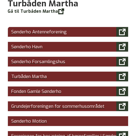
Turbåden Martha

Gå til Turbåden Martha

Sønderho Antenneforening

Sønderho Havn

Sønderho Forsamlingshus

Turbåden Martha

Fonden Gamle Sønderho

Grundejerforeningen for sommerhusområdet
Sønderho Motion