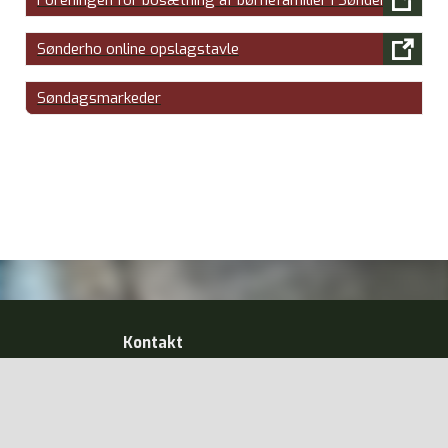

Foreningen for bosætning af børnefamilier i Sønderho

Sønderho online opslagstavle
Søndagsmarkeder
Kontakt
Sønderho
Borgerforening
info@soenderho.dk
Design: JMGrafisk v/ Jens Mouritzen
GDPR