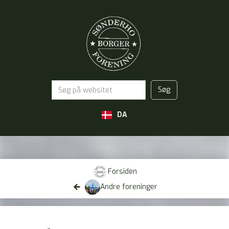
DA
Forsiden

Andre foreninger